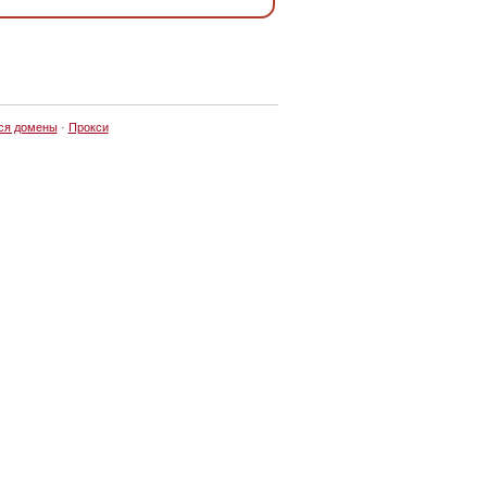
ся домены
·
Прокси