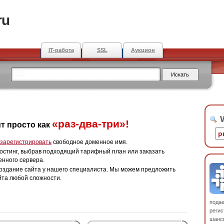
ru
IT-работа
SSL
Аукцион
W
«раз-два-три»!
т просто как
зарегистрировать
свободное доменное имя.
остинг, выбрав подходящий тарифный план или заказать
енного сервера.
оздание сайта у нашего специалиста. Мы можем предложить
йта любой сложности.
пода
регис
шанс