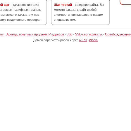
ой шаг
- заказ хостинга из
Шаг третий
- создание сайта. Вы
агаемых тарифных планов.
можете заказать сайт любой
 вы можете заказать у нас
сложности, связавшись с нашим
овку выделенного сервера.
специалистом.
ов
·
Аренда, покупка и продажа IP-адресов
·
Job
·
SSL-сертификаты
·
Освобождающие
Домен зарегистрирован через
i7.RU
.
Whois